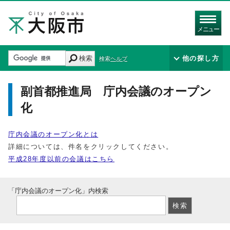
メニュー
検索
他の探し方
検索ヘルプ
副首都推進局 庁内会議のオープン
化
庁内会議のオープン化とは
詳細については、件名をクリックしてください。
平成28年度以前の会議はこちら
「庁内会議のオープン化」内検索