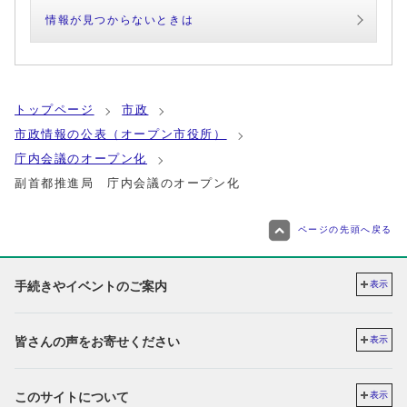
情報が見つからないときは
トップページ
市政
市政情報の公表（オープン市役所）
庁内会議のオープン化
副首都推進局 庁内会議のオープン化
ページの先頭へ戻る
手続きやイベントのご案内
表示
皆さんの声をお寄せください
表示
このサイトについて
表示