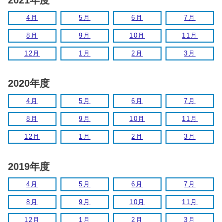
4月
5月
6月
7月
8月
9月
10月
11月
12月
1月
2月
3月
2020年度
4月
5月
6月
7月
8月
9月
10月
11月
12月
1月
2月
3月
2019年度
4月
5月
6月
7月
8月
9月
10月
11月
12月
1月
2月
3月