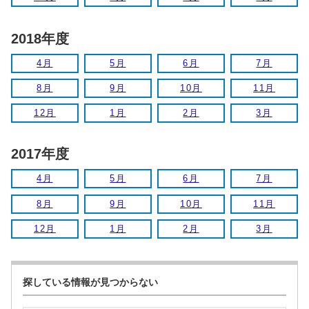
2018年度
4月
5月
6月
7月
8月
9月
10月
11月
12月
1月
2月
3月
2017年度
4月
5月
6月
7月
8月
9月
10月
11月
12月
1月
2月
3月
探している情報が見つからない