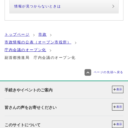
情報が見つからないときは
トップページ
市政
市政情報の公表（オープン市役所）
庁内会議のオープン化
副首都推進局 庁内会議のオープン化
ページの先頭へ戻る
手続きやイベントのご案内
表示
皆さんの声をお寄せください
表示
このサイトについて
表示