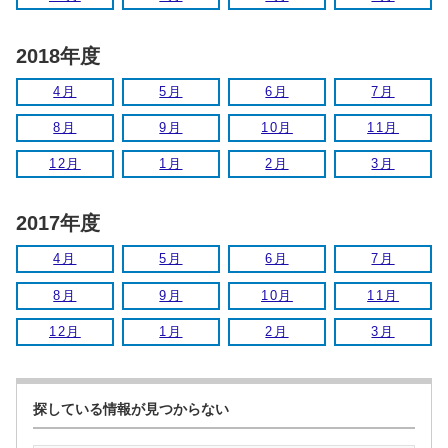
2018年度
4月
5月
6月
7月
8月
9月
10月
11月
12月
1月
2月
3月
2017年度
4月
5月
6月
7月
8月
9月
10月
11月
12月
1月
2月
3月
探している情報が見つからない