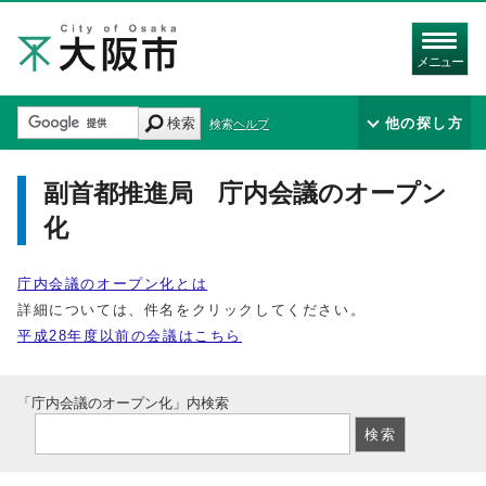
メニュー
検索
他の探し方
検索ヘルプ
副首都推進局 庁内会議のオープン
化
庁内会議のオープン化とは
詳細については、件名をクリックしてください。
平成28年度以前の会議はこちら
「庁内会議のオープン化」内検索