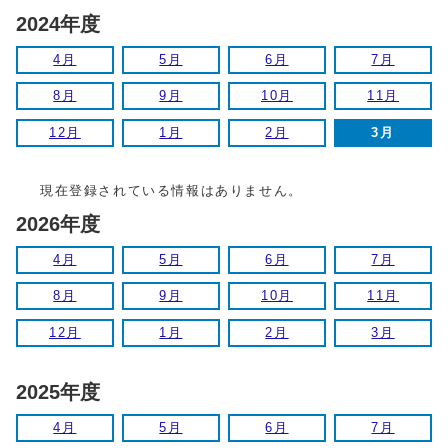
2024年度
4月
5月
6月
7月
8月
9月
10月
11月
12月
1月
2月
3月
現在登録されている情報はありません。
2026年度
4月
5月
6月
7月
8月
9月
10月
11月
12月
1月
2月
3月
2025年度
4月
5月
6月
7月