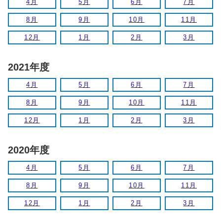
4月
5月
6月
7月
8月
9月
10月
11月
12月
1月
2月
3月
2021年度
4月
5月
6月
7月
8月
9月
10月
11月
12月
1月
2月
3月
2020年度
4月
5月
6月
7月
8月
9月
10月
11月
12月
1月
2月
3月