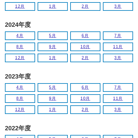
12月
1月
2月
3月
2024年度
4月
5月
6月
7月
8月
9月
10月
11月
12月
1月
2月
3月
2023年度
4月
5月
6月
7月
8月
9月
10月
11月
12月
1月
2月
3月
2022年度