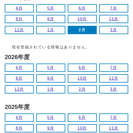
4月
5月
6月
7月
8月
9月
10月
11月
12月
1月
2月
3月
現在登録されている情報はありません。
2026年度
4月
5月
6月
7月
8月
9月
10月
11月
12月
1月
2月
3月
2025年度
4月
5月
6月
7月
8月
9月
10月
11月