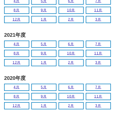
4月
5月
6月
7月
8月
9月
10月
11月
12月
1月
2月
3月
2021年度
4月
5月
6月
7月
8月
9月
10月
11月
12月
1月
2月
3月
2020年度
4月
5月
6月
7月
8月
9月
10月
11月
12月
1月
2月
3月