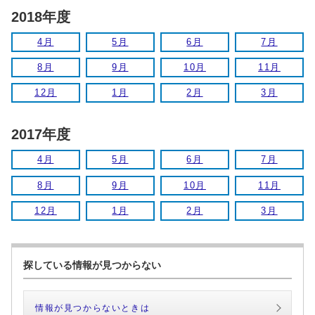
2018年度
4月
5月
6月
7月
8月
9月
10月
11月
12月
1月
2月
3月
2017年度
4月
5月
6月
7月
8月
9月
10月
11月
12月
1月
2月
3月
探している情報が見つからない
情報が見つからないときは