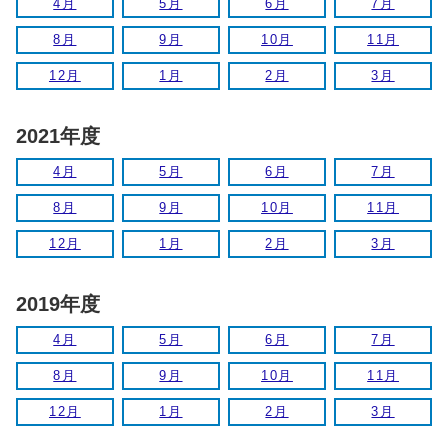
4月
5月
6月
7月
8月
9月
10月
11月
12月
1月
2月
3月
2021年度
4月
5月
6月
7月
8月
9月
10月
11月
12月
1月
2月
3月
2019年度
4月
5月
6月
7月
8月
9月
10月
11月
12月
1月
2月
3月