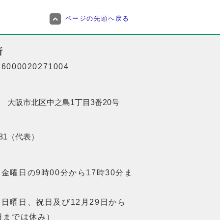
ページの先頭へ戻る
所
000020271004
201 大阪市北区中之島1丁目3番20号
8181（代表）
金曜日の9時00分から17時30分ま
日曜日、祝日及び12月29日から
日までは休み）