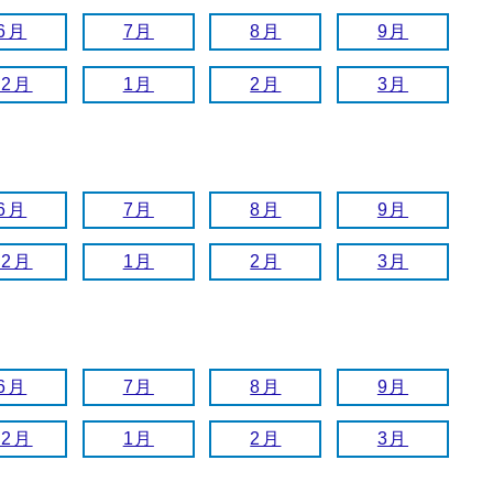
6月
7月
8月
9月
12月
1月
2月
3月
6月
7月
8月
9月
12月
1月
2月
3月
6月
7月
8月
9月
12月
1月
2月
3月