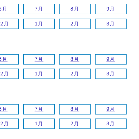
6月
7月
8月
9月
12月
1月
2月
3月
6月
7月
8月
9月
12月
1月
2月
3月
6月
7月
8月
9月
12月
1月
2月
3月