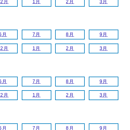
12月
1月
2月
3月
6月
7月
8月
9月
12月
1月
2月
3月
6月
7月
8月
9月
12月
1月
2月
3月
6月
7月
8月
9月