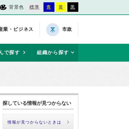
背景色
標準
青
黄
黒
産業・ビジネス
市政
んで探す
組織から探す
探している情報が見つからない
情報が見つからないときは