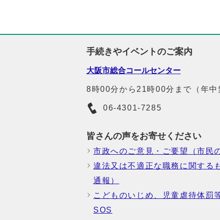
手続きやイベントのご案内
大阪市総合コールセンター
8時00分から21時00分まで（年
06-4301-7285
皆さんの声をお寄せください
市政へのご意見・ご要望（市民
違法又は不適正な職務に関する
通報）
こどものいじめ、児童虐待体罰
SOS