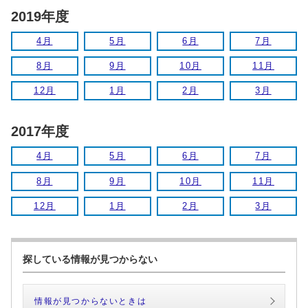
2019年度
4月
5月
6月
7月
8月
9月
10月
11月
12月
1月
2月
3月
2017年度
4月
5月
6月
7月
8月
9月
10月
11月
12月
1月
2月
3月
探している情報が見つからない
情報が見つからないときは