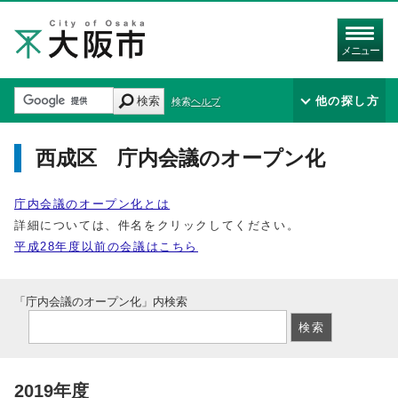
メニュー
検索
他の探し方
検索ヘルプ
西成区 庁内会議のオープン化
庁内会議のオープン化とは
詳細については、件名をクリックしてください。
平成28年度以前の会議はこちら
「庁内会議のオープン化」内検索
2019年度