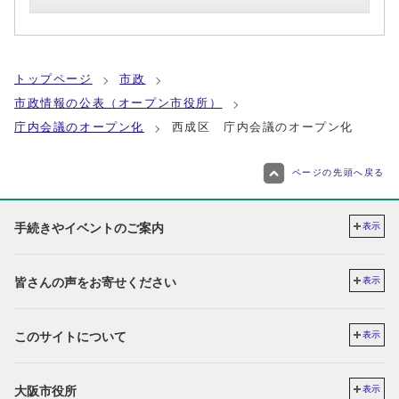
トップページ
市政
市政情報の公表（オープン市役所）
庁内会議のオープン化
西成区 庁内会議のオープン化
ページの先頭へ戻る
手続きやイベントのご案内
表示
皆さんの声をお寄せください
表示
このサイトについて
表示
大阪市役所
表示