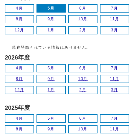
4月
5月
6月
7月
8月
9月
10月
11月
12月
1月
2月
3月
現在登録されている情報はありません。
2026年度
4月
5月
6月
7月
8月
9月
10月
11月
12月
1月
2月
3月
2025年度
4月
5月
6月
7月
8月
9月
10月
11月