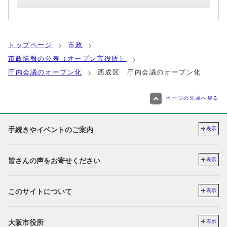
トップページ
市政
市政情報の公表（オープン市役所）
庁内会議のオープン化
西成区 庁内会議のオープン化
ページの先頭へ戻る
手続きやイベントのご案内
表示
皆さんの声をお寄せください
表示
このサイトについて
表示
大阪市役所
表示