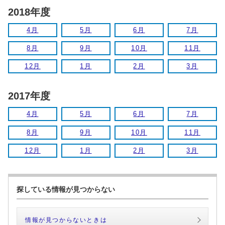
2018年度
4月
5月
6月
7月
8月
9月
10月
11月
12月
1月
2月
3月
2017年度
4月
5月
6月
7月
8月
9月
10月
11月
12月
1月
2月
3月
探している情報が見つからない
情報が見つからないときは