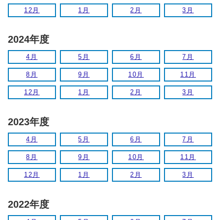
12月
1月
2月
3月
2024年度
4月
5月
6月
7月
8月
9月
10月
11月
12月
1月
2月
3月
2023年度
4月
5月
6月
7月
8月
9月
10月
11月
12月
1月
2月
3月
2022年度