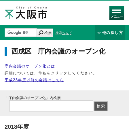
メニュー
検索
他の探し方
検索ヘルプ
西成区 庁内会議のオープン化
庁内会議のオープン化とは
詳細については、件名をクリックしてください。
平成28年度以前の会議はこちら
「庁内会議のオープン化」内検索
2018年度