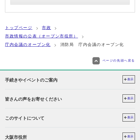
トップページ
市政
市政情報の公表（オープン市役所）
庁内会議のオープン化
消防局 庁内会議のオープン化
ページの先頭へ戻る
手続きやイベントのご案内
表示
皆さんの声をお寄せください
表示
このサイトについて
表示
大阪市役所
表示