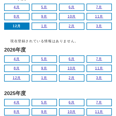
4月
5月
6月
7月
8月
9月
10月
11月
12月
1月
2月
3月
現在登録されている情報はありません。
2026年度
4月
5月
6月
7月
8月
9月
10月
11月
12月
1月
2月
3月
2025年度
4月
5月
6月
7月
8月
9月
10月
11月