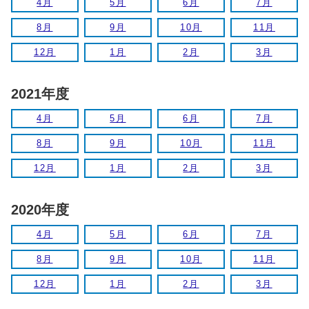
4月
5月
6月
7月
8月
9月
10月
11月
12月
1月
2月
3月
2021年度
4月
5月
6月
7月
8月
9月
10月
11月
12月
1月
2月
3月
2020年度
4月
5月
6月
7月
8月
9月
10月
11月
12月
1月
2月
3月