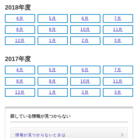
2018年度
4月
5月
6月
7月
8月
9月
10月
11月
12月
1月
2月
3月
2017年度
4月
5月
6月
7月
8月
9月
10月
11月
12月
1月
2月
3月
探している情報が見つからない
情報が見つからないときは