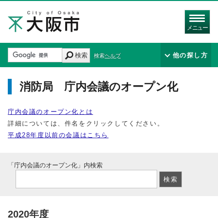
メニュー
検索
他の探し方
検索ヘルプ
消防局 庁内会議のオープン化
庁内会議のオープン化とは
詳細については、件名をクリックしてください。
平成28年度以前の会議はこちら
「庁内会議のオープン化」内検索
2020年度