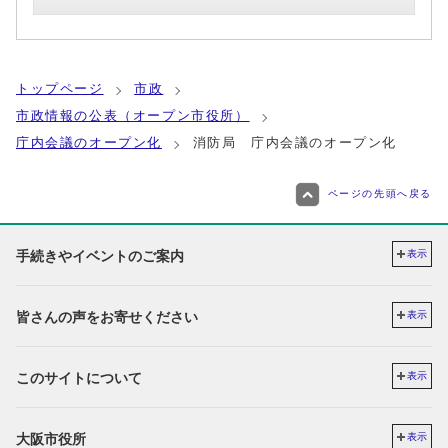
トップページ
市政
市政情報の公表（オープン市役所）
庁内会議のオープン化
消防局 庁内会議のオープン化
ページの先頭へ戻る
手続きやイベントのご案内
表示
皆さんの声をお寄せください
表示
このサイトについて
表示
大阪市役所
表示