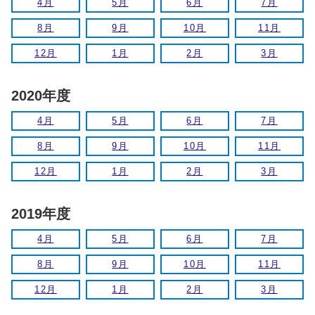
4月
5月
6月
7月
8月
9月
10月
11月
12月
1月
2月
3月
2020年度
4月
5月
6月
7月
8月
9月
10月
11月
12月
1月
2月
3月
2019年度
4月
5月
6月
7月
8月
9月
10月
11月
12月
1月
2月
3月