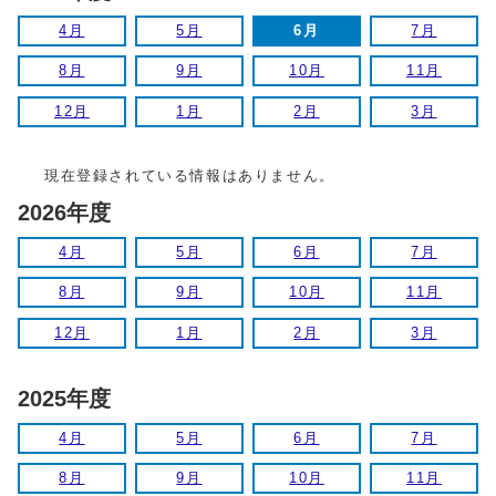
4月
5月
6月
7月
8月
9月
10月
11月
12月
1月
2月
3月
現在登録されている情報はありません。
2026年度
4月
5月
6月
7月
8月
9月
10月
11月
12月
1月
2月
3月
2025年度
4月
5月
6月
7月
8月
9月
10月
11月