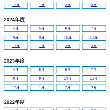
12月
1月
2月
3月
2024年度
4月
5月
6月
7月
8月
9月
10月
11月
12月
1月
2月
3月
2023年度
4月
5月
6月
7月
8月
9月
10月
11月
12月
1月
2月
3月
2022年度