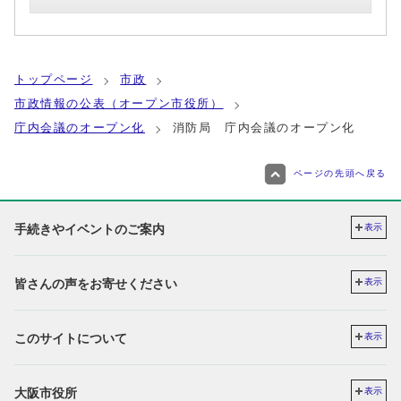
トップページ
市政
市政情報の公表（オープン市役所）
庁内会議のオープン化
消防局 庁内会議のオープン化
ページの先頭へ戻る
手続きやイベントのご案内
表示
皆さんの声をお寄せください
表示
このサイトについて
表示
大阪市役所
表示