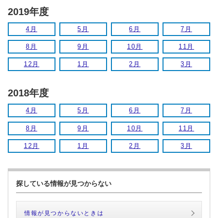
2019年度
4月
5月
6月
7月
8月
9月
10月
11月
12月
1月
2月
3月
2018年度
4月
5月
6月
7月
8月
9月
10月
11月
12月
1月
2月
3月
探している情報が見つからない
情報が見つからないときは