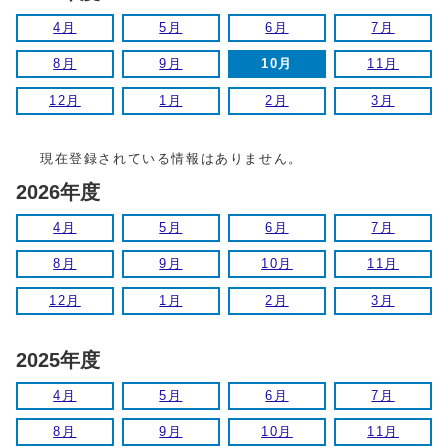
4月
5月
6月
7月
8月
9月
10月
11月
12月
1月
2月
3月
現在登録されている情報はありません。
2026年度
4月
5月
6月
7月
8月
9月
10月
11月
12月
1月
2月
3月
2025年度
4月
5月
6月
7月
8月
9月
10月
11月