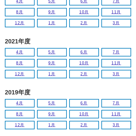
4月
5月
6月
7月
8月
9月
10月
11月
12月
1月
2月
3月
2021年度
4月
5月
6月
7月
8月
9月
10月
11月
12月
1月
2月
3月
2019年度
4月
5月
6月
7月
8月
9月
10月
11月
12月
1月
2月
3月