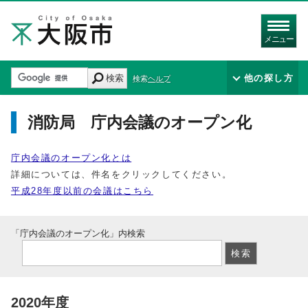
メニュー
検索
他の探し方
検索ヘルプ
消防局 庁内会議のオープン化
庁内会議のオープン化とは
詳細については、件名をクリックしてください。
平成28年度以前の会議はこちら
「庁内会議のオープン化」内検索
2020年度