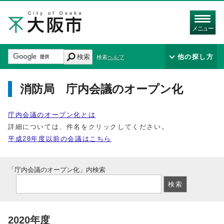
メニュー
検索
他の探し方
検索ヘルプ
消防局 庁内会議のオープン化
庁内会議のオープン化とは
詳細については、件名をクリックしてください。
平成28年度以前の会議はこちら
「庁内会議のオープン化」内検索
2020年度