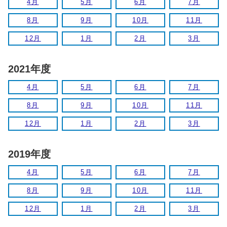
4月
5月
6月
7月
8月
9月
10月
11月
12月
1月
2月
3月
2021年度
4月
5月
6月
7月
8月
9月
10月
11月
12月
1月
2月
3月
2019年度
4月
5月
6月
7月
8月
9月
10月
11月
12月
1月
2月
3月