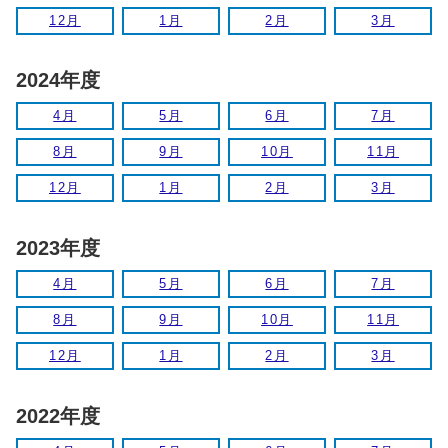
12月
1月
2月
3月
2024年度
4月
5月
6月
7月
8月
9月
10月
11月
12月
1月
2月
3月
2023年度
4月
5月
6月
7月
8月
9月
10月
11月
12月
1月
2月
3月
2022年度