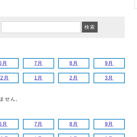
6月
7月
8月
9月
12月
1月
2月
3月
ません。
6月
7月
8月
9月