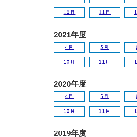
10月
11月
2021年度
4月
5月
10月
11月
2020年度
4月
5月
10月
11月
2019年度