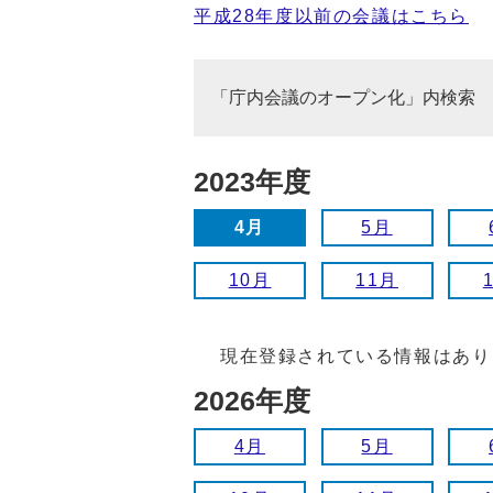
平成28年度以前の会議はこちら
「庁内会議のオープン化」内検索
2023年度
4月
5月
10月
11月
現在登録されている情報はあり
2026年度
4月
5月