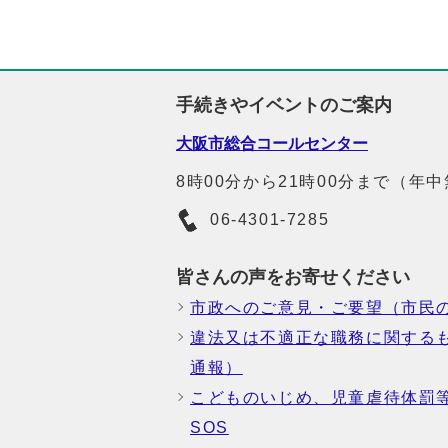
手続きやイベントのご案内
大阪市総合コールセンター
8時00分から21時00分まで（年
06-4301-7285
皆さんの声をお寄せください
市政へのご意見・ご要望（市民
違法又は不適正な職務に関する
通報）
こどものいじめ、児童虐待体罰
SOS