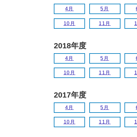
4月
5月
10月
11月
2018年度
4月
5月
10月
11月
2017年度
4月
5月
10月
11月