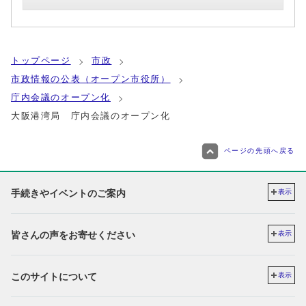
トップページ
市政
市政情報の公表（オープン市役所）
庁内会議のオープン化
大阪港湾局 庁内会議のオープン化
ページの先頭へ戻る
手続きやイベントのご案内
表示
皆さんの声をお寄せください
表示
このサイトについて
表示