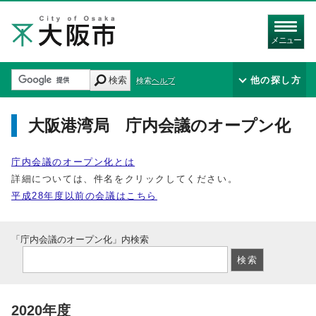
メニュー
検索
他の探し方
検索ヘルプ
大阪港湾局 庁内会議のオープン化
庁内会議のオープン化とは
詳細については、件名をクリックしてください。
平成28年度以前の会議はこちら
「庁内会議のオープン化」内検索
2020年度