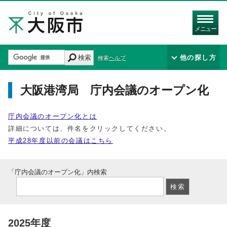
メニュー
検索
他の探し方
検索ヘルプ
大阪港湾局 庁内会議のオープン化
庁内会議のオープン化とは
詳細については、件名をクリックしてください。
平成28年度以前の会議はこちら
「庁内会議のオープン化」内検索
2025年度