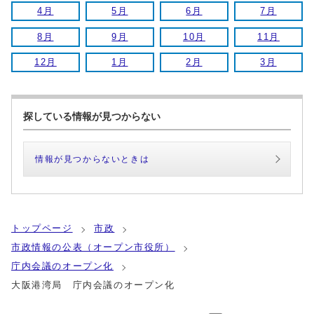
4月
5月
6月
7月
8月
9月
10月
11月
12月
1月
2月
3月
探している情報が見つからない
情報が見つからないときは
トップページ
市政
市政情報の公表（オープン市役所）
庁内会議のオープン化
大阪港湾局 庁内会議のオープン化