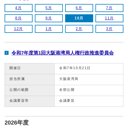
4月
5月
6月
7月
8月
9月
10月
11月
12月
1月
2月
3月
令和7年度第1回大阪港湾局人権行政推進委員会
開催日
令和7年10月21日
担当所属
大阪港湾局
公開の範囲
全部公開
会議要旨等
会議要旨
2026年度