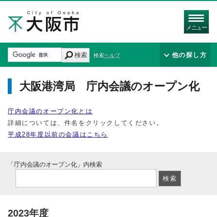
メニュー
検索
他の探し方
検索ヘルプ
大阪港湾局 庁内会議のオープン化
庁内会議のオープン化とは
詳細については、件名をクリックしてください。
平成28年度以前の会議はこちら
「庁内会議のオープン化」内検索
2023年度