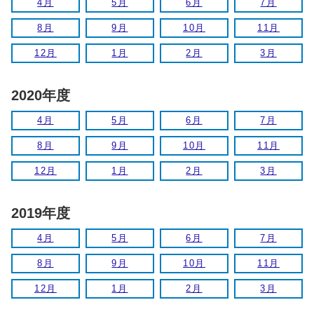
4月
5月
6月
7月
8月
9月
10月
11月
12月
1月
2月
3月
2020年度
4月
5月
6月
7月
8月
9月
10月
11月
12月
1月
2月
3月
2019年度
4月
5月
6月
7月
8月
9月
10月
11月
12月
1月
2月
3月