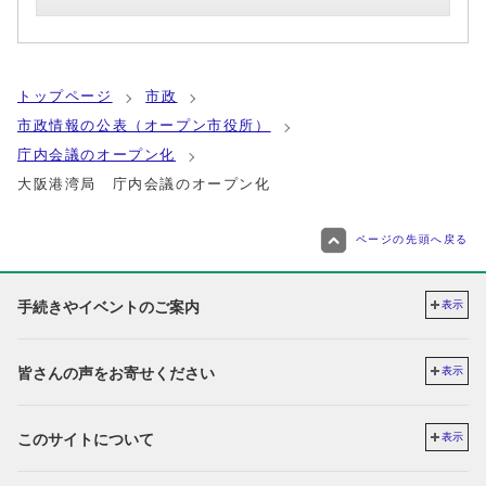
トップページ
市政
市政情報の公表（オープン市役所）
庁内会議のオープン化
大阪港湾局 庁内会議のオープン化
ページの先頭へ戻る
手続きやイベントのご案内
表示
皆さんの声をお寄せください
表示
このサイトについて
表示