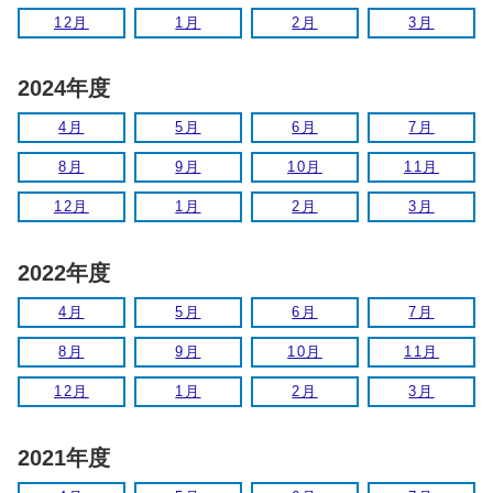
12月
1月
2月
3月
2024年度
4月
5月
6月
7月
8月
9月
10月
11月
12月
1月
2月
3月
2022年度
4月
5月
6月
7月
8月
9月
10月
11月
12月
1月
2月
3月
2021年度