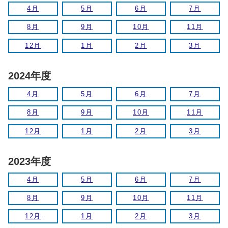
4月
5月
6月
7月
8月
9月
10月
11月
12月
1月
2月
3月
2024年度
4月
5月
6月
7月
8月
9月
10月
11月
12月
1月
2月
3月
2023年度
4月
5月
6月
7月
8月
9月
10月
11月
12月
1月
2月
3月