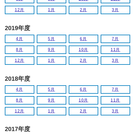
12月
1月
2月
3月
2019年度
4月
5月
6月
7月
8月
9月
10月
11月
12月
1月
2月
3月
2018年度
4月
5月
6月
7月
8月
9月
10月
11月
12月
1月
2月
3月
2017年度