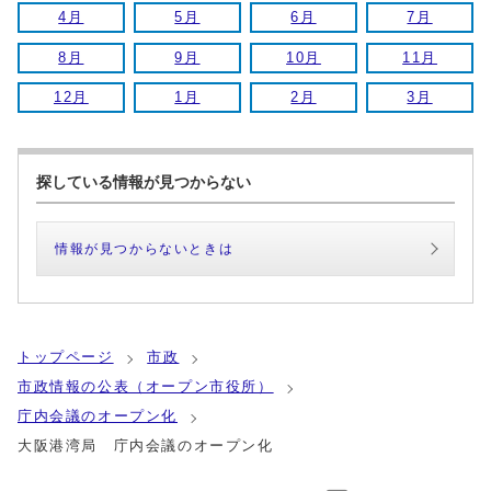
4月
5月
6月
7月
8月
9月
10月
11月
12月
1月
2月
3月
探している情報が見つからない
情報が見つからないときは
トップページ
市政
市政情報の公表（オープン市役所）
庁内会議のオープン化
大阪港湾局 庁内会議のオープン化