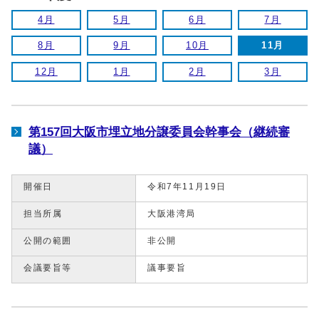
4月
5月
6月
7月
8月
9月
10月
11月
12月
1月
2月
3月
第157回大阪市埋立地分譲委員会幹事会（継続審
議）
開催日
令和7年11月19日
担当所属
大阪港湾局
公開の範囲
非公開
会議要旨等
議事要旨