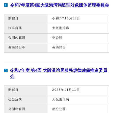
令和7年度第4回大阪港湾局監理対象団体監理委員会
開催日
令和7年11月18日
担当所属
大阪港湾局
公開の範囲
非公開
会議要旨等
会議要旨
令和7年度 第4回 大阪港湾局服務規律確保推進委員
会
開催日
2025年11月11日
担当所属
大阪港湾局
公開の範囲
部分公開