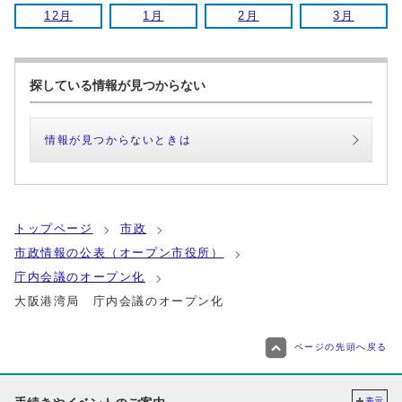
12月
1月
2月
3月
探している情報が見つからない
情報が見つからないときは
トップページ
市政
市政情報の公表（オープン市役所）
庁内会議のオープン化
大阪港湾局 庁内会議のオープン化
ページの先頭へ戻る
表示