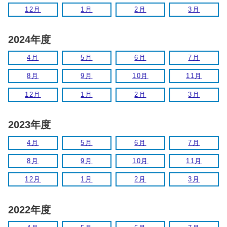
12月
1月
2月
3月
2024年度
4月
5月
6月
7月
8月
9月
10月
11月
12月
1月
2月
3月
2023年度
4月
5月
6月
7月
8月
9月
10月
11月
12月
1月
2月
3月
2022年度