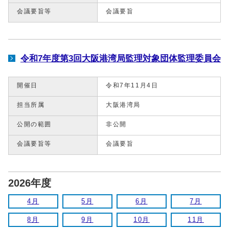
会議要旨等
会議要旨
令和7年度第3回大阪港湾局監理対象団体監理委員会
開催日
令和7年11月4日
担当所属
大阪港湾局
公開の範囲
非公開
会議要旨等
会議要旨
2026年度
4月
5月
6月
7月
8月
9月
10月
11月