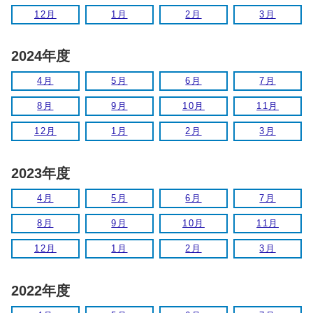
12月
1月
2月
3月
2024年度
4月
5月
6月
7月
8月
9月
10月
11月
12月
1月
2月
3月
2023年度
4月
5月
6月
7月
8月
9月
10月
11月
12月
1月
2月
3月
2022年度