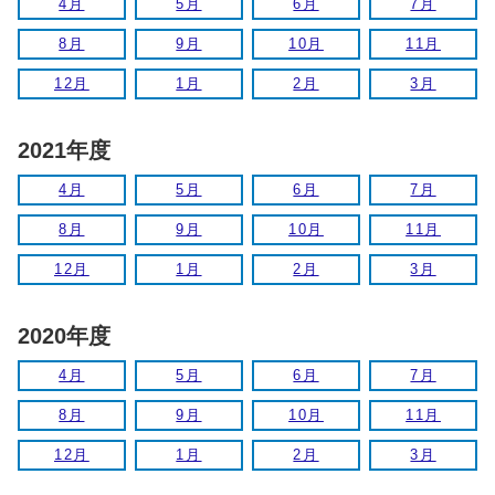
4月
5月
6月
7月
8月
9月
10月
11月
12月
1月
2月
3月
2021年度
4月
5月
6月
7月
8月
9月
10月
11月
12月
1月
2月
3月
2020年度
4月
5月
6月
7月
8月
9月
10月
11月
12月
1月
2月
3月