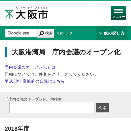
メニュー
検索
他の探し方
検索ヘルプ
大阪港湾局 庁内会議のオープン化
庁内会議のオープン化とは
詳細については、件名をクリックしてください。
平成28年度以前の会議はこちら
「庁内会議のオープン化」内検索
2018年度