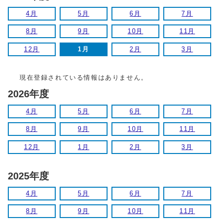
4月
5月
6月
7月
8月
9月
10月
11月
12月
1月
2月
3月
現在登録されている情報はありません。
2026年度
4月
5月
6月
7月
8月
9月
10月
11月
12月
1月
2月
3月
2025年度
4月
5月
6月
7月
8月
9月
10月
11月