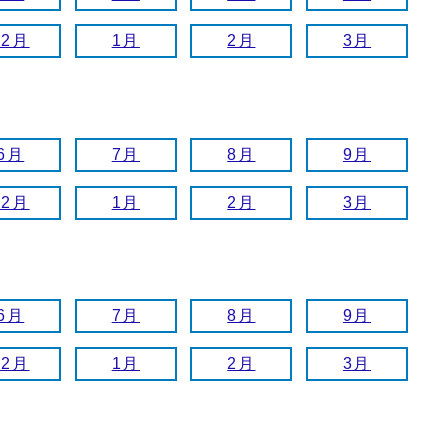
12月
1月
2月
3月
6月
7月
8月
9月
12月
1月
2月
3月
6月
7月
8月
9月
12月
1月
2月
3月