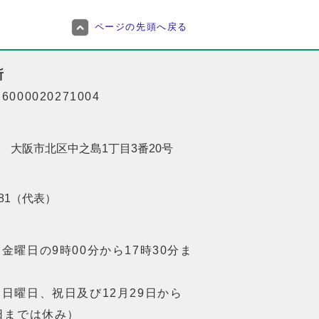
ページの先頭へ戻る
所
000020271004
201 大阪市北区中之島1丁目3番20号
8181（代表）
金曜日の9時00分から17時30分ま
日曜日、祝日及び12月29日から
日までは休み）