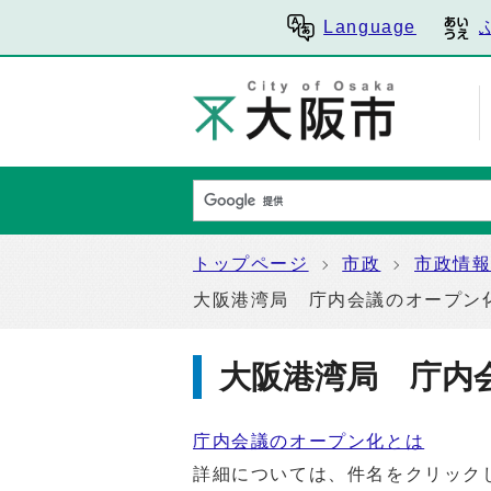
Language
トップページ
市政
市政情
大阪港湾局 庁内会議のオープン
大阪港湾局 庁内
庁内会議のオープン化とは
詳細については、件名をクリック