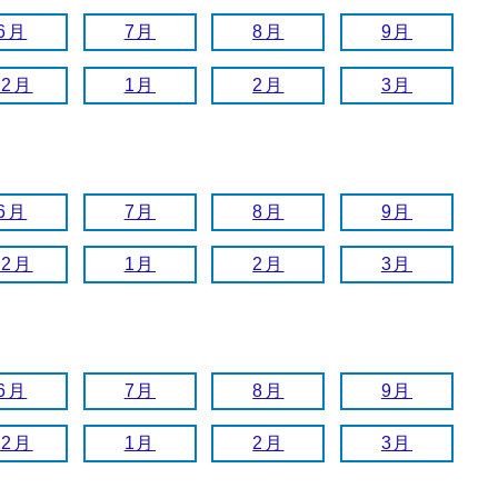
6月
7月
8月
9月
12月
1月
2月
3月
6月
7月
8月
9月
12月
1月
2月
3月
6月
7月
8月
9月
12月
1月
2月
3月