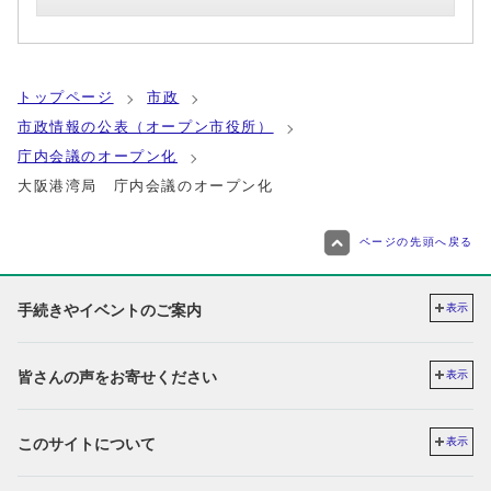
トップページ
市政
市政情報の公表（オープン市役所）
庁内会議のオープン化
大阪港湾局 庁内会議のオープン化
ページの先頭へ戻る
手続きやイベントのご案内
表示
皆さんの声をお寄せください
表示
このサイトについて
表示