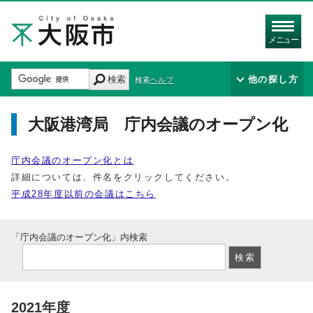
メニュー
検索
他の探し方
検索ヘルプ
大阪港湾局 庁内会議のオープン化
庁内会議のオープン化とは
詳細については、件名をクリックしてください。
平成28年度以前の会議はこちら
「庁内会議のオープン化」内検索
2021年度