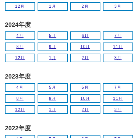
12月
1月
2月
3月
2024年度
4月
5月
6月
7月
8月
9月
10月
11月
12月
1月
2月
3月
2023年度
4月
5月
6月
7月
8月
9月
10月
11月
12月
1月
2月
3月
2022年度