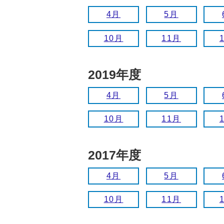
4月
5月
10月
11月
2019年度
4月
5月
10月
11月
2017年度
4月
5月
10月
11月