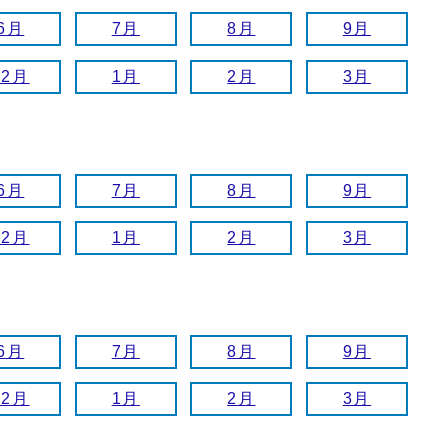
6月
7月
8月
9月
12月
1月
2月
3月
6月
7月
8月
9月
12月
1月
2月
3月
6月
7月
8月
9月
12月
1月
2月
3月