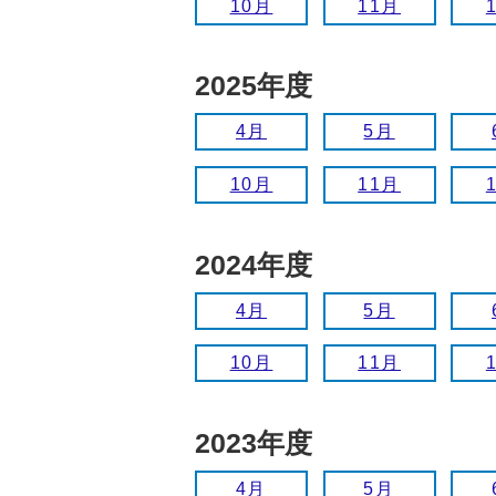
10月
11月
2025年度
4月
5月
10月
11月
2024年度
4月
5月
10月
11月
2023年度
4月
5月