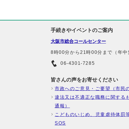
手続きやイベントのご案内
大阪市総合コールセンター
8時00分から21時00分まで（年
06-4301-7285
皆さんの声をお寄せください
市政へのご意見・ご要望（市民
違法又は不適正な職務に関する
通報）
こどものいじめ、児童虐待体罰
SOS