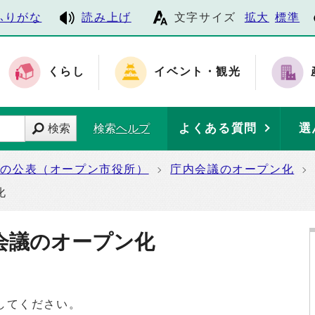
ふりがな
読み上げ
文字サイズ
拡大
標準
くらし
イベント・観光
よくある質問
選
検索
検索ヘルプ
報の公表（オープン市役所）
庁内会議のオープン化
化
会議のオープン化
してください。