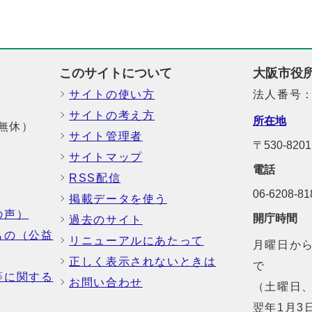
このサイトについて
大阪市役
サイトの使い方
法人番号：6
サイトの考え方
所在地
中無休）
サイト管理者
〒530-8
サイトマップ
電話
RSS配信
06-6208-
掲載データを使う
の声）
開庁時間
過去のサイト
もの（公益
リニューアルにあたって
月曜日から
正しく表示されないときは
で
等に関する
お問い合わせ
（土曜日、
翌年1月3