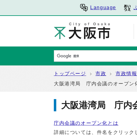
Language
トップページ
市政
市政情
大阪港湾局 庁内会議のオープン
大阪港湾局 庁内
庁内会議のオープン化とは
詳細については、件名をクリック