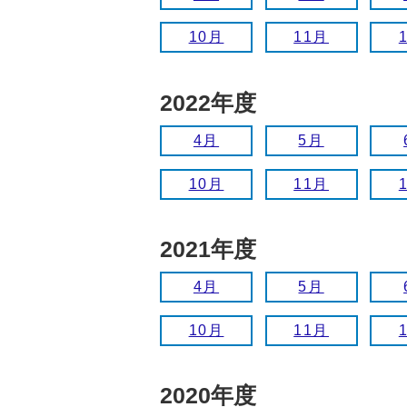
10月
11月
2022年度
4月
5月
10月
11月
2021年度
4月
5月
10月
11月
2020年度