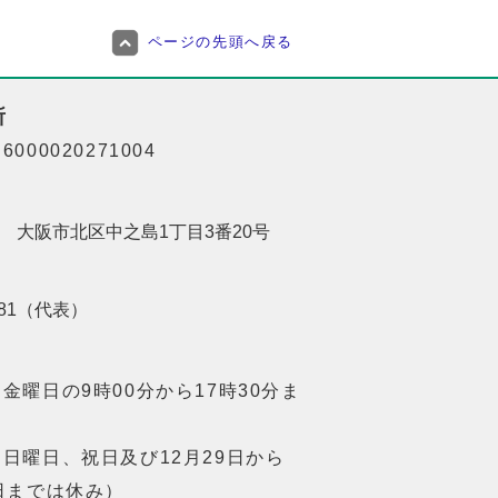
ページの先頭へ戻る
所
000020271004
201 大阪市北区中之島1丁目3番20号
8181（代表）
金曜日の9時00分から17時30分ま
日曜日、祝日及び12月29日から
日までは休み）