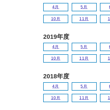
4月
5月
10月
11月
2019年度
4月
5月
10月
11月
2018年度
4月
5月
10月
11月