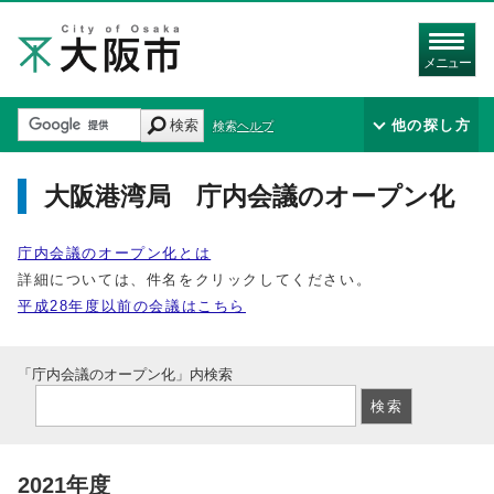
メニュー
検索
他の探し方
検索ヘルプ
大阪港湾局 庁内会議のオープン化
庁内会議のオープン化とは
詳細については、件名をクリックしてください。
平成28年度以前の会議はこちら
「庁内会議のオープン化」内検索
2021年度