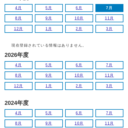
4月
5月
6月
7月
8月
9月
10月
11月
12月
1月
2月
3月
現在登録されている情報はありません。
2026年度
4月
5月
6月
7月
8月
9月
10月
11月
12月
1月
2月
3月
2024年度
4月
5月
6月
7月
8月
9月
10月
11月