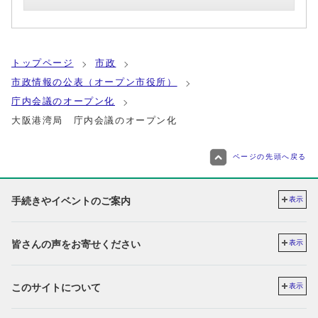
トップページ
市政
市政情報の公表（オープン市役所）
庁内会議のオープン化
大阪港湾局 庁内会議のオープン化
ページの先頭へ戻る
手続きやイベントのご案内
表示
皆さんの声をお寄せください
表示
このサイトについて
表示