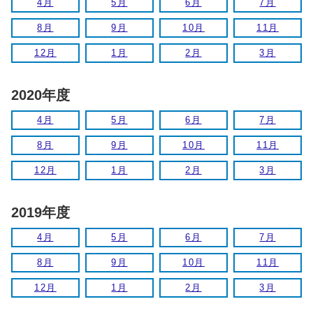
4月
5月
6月
7月
8月
9月
10月
11月
12月
1月
2月
3月
2020年度
4月
5月
6月
7月
8月
9月
10月
11月
12月
1月
2月
3月
2019年度
4月
5月
6月
7月
8月
9月
10月
11月
12月
1月
2月
3月