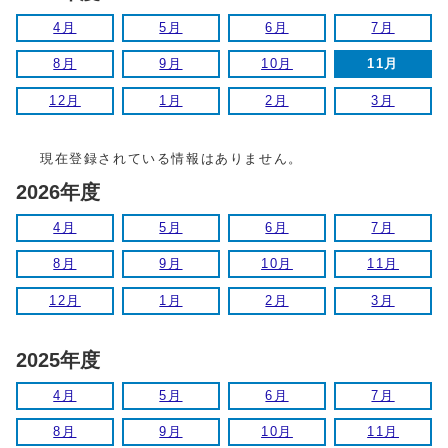
4月
5月
6月
7月
8月
9月
10月
11月
12月
1月
2月
3月
現在登録されている情報はありません。
2026年度
4月
5月
6月
7月
8月
9月
10月
11月
12月
1月
2月
3月
2025年度
4月
5月
6月
7月
8月
9月
10月
11月