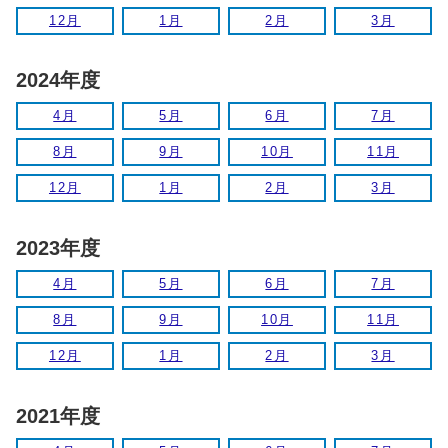
12月
1月
2月
3月
2024年度
4月
5月
6月
7月
8月
9月
10月
11月
12月
1月
2月
3月
2023年度
4月
5月
6月
7月
8月
9月
10月
11月
12月
1月
2月
3月
2021年度