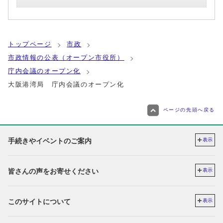
トップページ
市政
市政情報の公表（オープン市役所）
庁内会議のオープン化
大阪港湾局 庁内会議のオープン化
ページの先頭へ戻る
手続きやイベントのご案内
表示
皆さんの声をお寄せください
表示
このサイトについて
表示