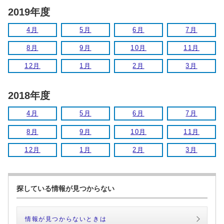
2019年度
4月
5月
6月
7月
8月
9月
10月
11月
12月
1月
2月
3月
2018年度
4月
5月
6月
7月
8月
9月
10月
11月
12月
1月
2月
3月
探している情報が見つからない
情報が見つからないときは