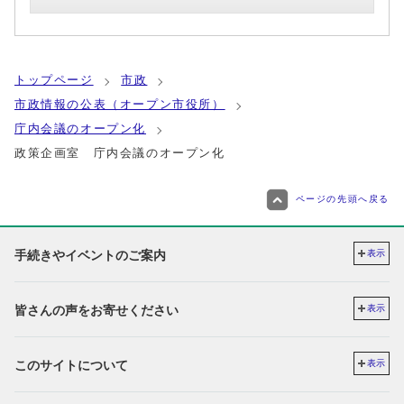
トップページ
市政
市政情報の公表（オープン市役所）
庁内会議のオープン化
政策企画室 庁内会議のオープン化
ページの先頭へ戻る
手続きやイベントのご案内
表示
皆さんの声をお寄せください
表示
このサイトについて
表示