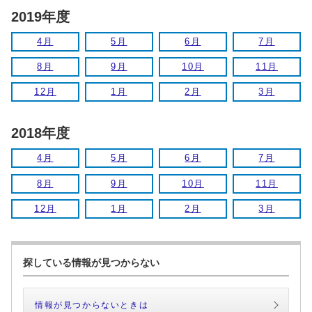
2019年度
4月
5月
6月
7月
8月
9月
10月
11月
12月
1月
2月
3月
2018年度
4月
5月
6月
7月
8月
9月
10月
11月
12月
1月
2月
3月
探している情報が見つからない
情報が見つからないときは