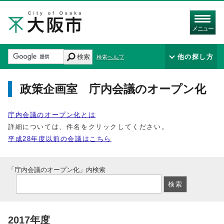
メニュー
検索
他の探し方
検索ヘルプ
政策企画室 庁内会議のオープン化
庁内会議のオープン化とは
詳細については、件名をクリックしてください。
平成28年度以前の会議はこちら
「庁内会議のオープン化」内検索
2017年度