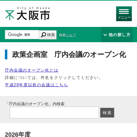
メニュー
検索
他の探し方
検索ヘルプ
政策企画室 庁内会議のオープン化
庁内会議のオープン化とは
詳細については、件名をクリックしてください。
平成28年度以前の会議はこちら
「庁内会議のオープン化」内検索
2026年度