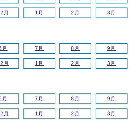
12月
1月
2月
3月
6月
7月
8月
9月
12月
1月
2月
3月
6月
7月
8月
9月
12月
1月
2月
3月