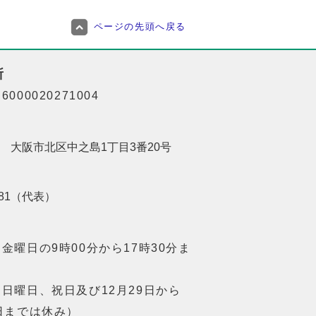
ページの先頭へ戻る
所
000020271004
201 大阪市北区中之島1丁目3番20号
8181（代表）
金曜日の9時00分から17時30分ま
日曜日、祝日及び12月29日から
日までは休み）