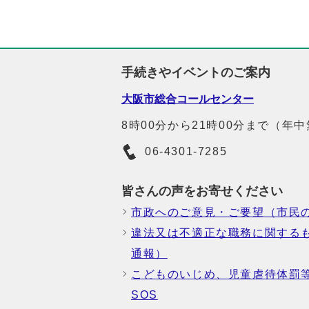
手続きやイベントのご案内
大阪市総合コールセンター
8時00分から21時00分まで（年
06-4301-7285
皆さんの声をお寄せください
市政へのご意見・ご要望（市民
違法又は不適正な職務に関する
通報）
こどものいじめ、児童虐待体罰
SOS