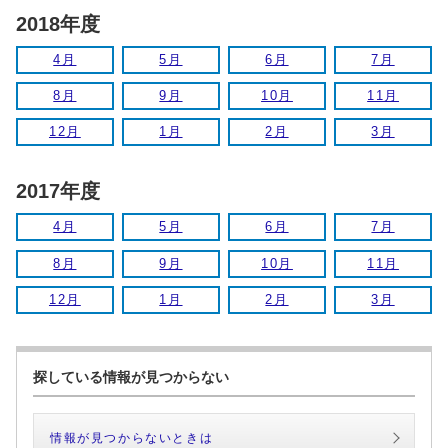
2018年度
4月
5月
6月
7月
8月
9月
10月
11月
12月
1月
2月
3月
2017年度
4月
5月
6月
7月
8月
9月
10月
11月
12月
1月
2月
3月
探している情報が見つからない
情報が見つからないときは