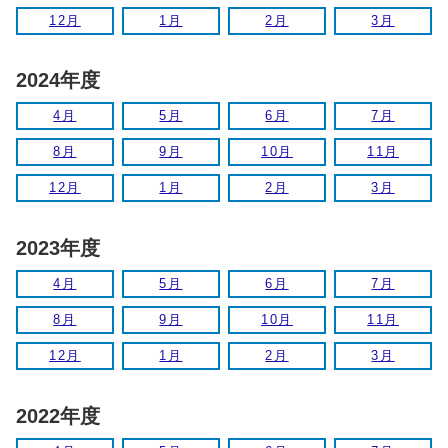
12月
1月
2月
3月
2024年度
4月
5月
6月
7月
8月
9月
10月
11月
12月
1月
2月
3月
2023年度
4月
5月
6月
7月
8月
9月
10月
11月
12月
1月
2月
3月
2022年度