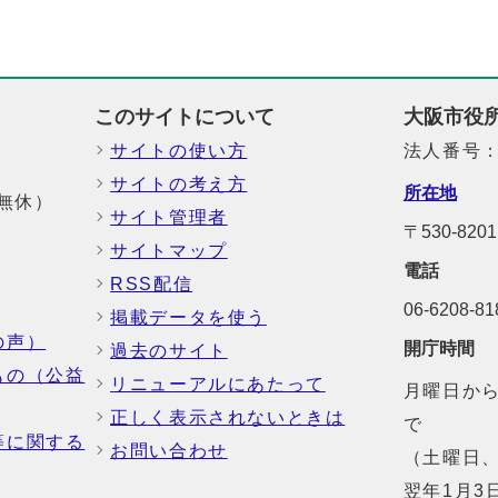
このサイトについて
大阪市役
サイトの使い方
法人番号：6
サイトの考え方
所在地
中無休）
サイト管理者
〒530-8
サイトマップ
電話
RSS配信
06-6208-
掲載データを使う
の声）
開庁時間
過去のサイト
もの（公益
リニューアルにあたって
月曜日から
正しく表示されないときは
で
等に関する
お問い合わせ
（土曜日、
翌年1月3