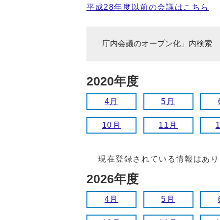
平成28年度以前の会議はこちら
「庁内会議のオープン化」内検索
2020年度
4月
5月
10月
11月
現在登録されている情報はあり
2026年度
4月
5月