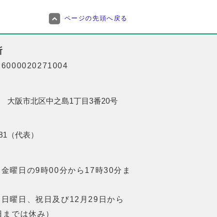
ページの先頭へ戻る
所
000020271004
201 大阪市北区中之島1丁目3番20号
8181（代表）
金曜日の9時00分から17時30分ま
日曜日、祝日及び12月29日から
日までは休み）