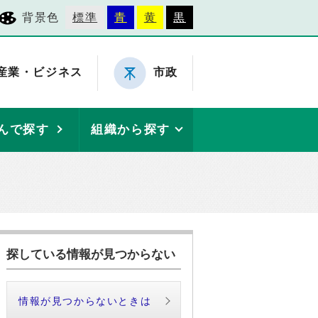
背景色
標準
青
黄
黒
産業・ビジネス
市政
んで探す
組織から探す
探している情報が見つからない
情報が見つからないときは