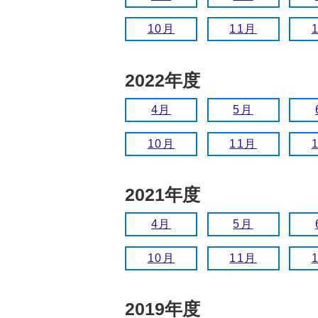
10月
11月
2022年度
4月
5月
10月
11月
2021年度
4月
5月
10月
11月
2019年度