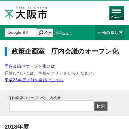
メニュー
検索
他の探し方
検索ヘルプ
政策企画室 庁内会議のオープン化
庁内会議のオープン化とは
詳細については、件名をクリックしてください。
平成28年度以前の会議はこちら
「庁内会議のオープン化」内検索
2018年度