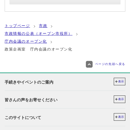
トップページ
市政
市政情報の公表（オープン市役所）
庁内会議のオープン化
政策企画室 庁内会議のオープン化
ページの先頭へ戻る
手続きやイベントのご案内
表示
皆さんの声をお寄せください
表示
このサイトについて
表示