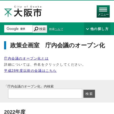
メニュー
検索
他の探し方
検索ヘルプ
政策企画室 庁内会議のオープン化
庁内会議のオープン化とは
詳細については、件名をクリックしてください。
平成28年度以前の会議はこちら
「庁内会議のオープン化」内検索
2022年度