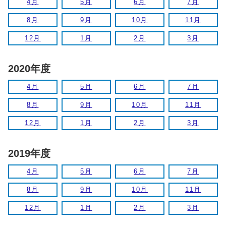
4月
5月
6月
7月
8月
9月
10月
11月
12月
1月
2月
3月
2020年度
4月
5月
6月
7月
8月
9月
10月
11月
12月
1月
2月
3月
2019年度
4月
5月
6月
7月
8月
9月
10月
11月
12月
1月
2月
3月