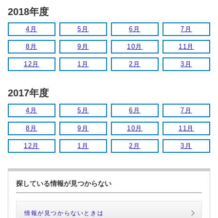
2018年度
4月
5月
6月
7月
8月
9月
10月
11月
12月
1月
2月
3月
2017年度
4月
5月
6月
7月
8月
9月
10月
11月
12月
1月
2月
3月
探している情報が見つからない
情報が見つからないときは