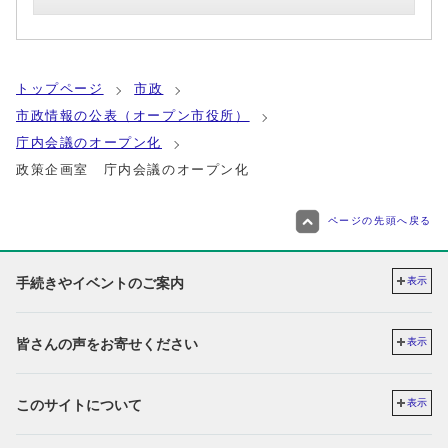
トップページ
市政
市政情報の公表（オープン市役所）
庁内会議のオープン化
政策企画室 庁内会議のオープン化
ページの先頭へ戻る
手続きやイベントのご案内
表示
皆さんの声をお寄せください
表示
このサイトについて
表示