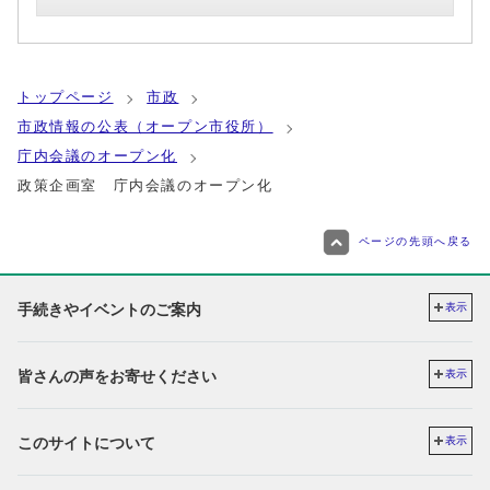
トップページ
市政
市政情報の公表（オープン市役所）
庁内会議のオープン化
政策企画室 庁内会議のオープン化
ページの先頭へ戻る
手続きやイベントのご案内
表示
皆さんの声をお寄せください
表示
このサイトについて
表示